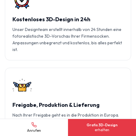
Kostenloses 3D-Design in 24h
Unser Designteam erstellt innerhalb von 24 Stunden eine
fotorealistische 3D-Vorschau Ihrer Firmensocken.
Anpassungen unbegrenzt und kostenlos, bis alles perfekt
ist.
Freigabe, Produktion & Lieferung
Nach Ihrer Freigabe geht es in die Produktion in Europa.
Lieferung in 3-4 Wochen, versandkostenfrei direkt in Ihr
Gratis 3D-Design
Büro. Kauf auf Rechnung möglich.
erhalten
Anrufen