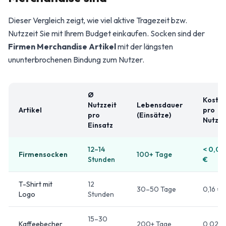
Dieser Vergleich zeigt, wie viel aktive Tragezeit bzw.
Nutzzeit Sie mit Ihrem Budget einkaufen. Socken sind der
Firmen Merchandise Artikel
mit der längsten
ununterbrochenen Bindung zum Nutzer.
Ø
Koste
Nutzzeit
Lebensdauer
Artikel
pro
pro
(Einsätze)
Nutzt
Einsatz
12–14
< 0,04
Firmensocken
100+ Tage
Stunden
€
T-Shirt mit
12
30–50 Tage
0,16 €
Logo
Stunden
15–30
Kaffeebecher
200+ Tage
0,02 €