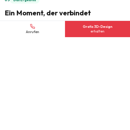
Ein Moment, der verbindet
Gratis 3D-Design
Die Socken wurden pünktlich zur Weihnachtsfeier 2025
erhalten
Anrufen
übergeben und kamen beim gesamten Verein hervorragend
an. Mitglieder aller Altersgruppen freuten sich über das
durchdachte Geschenk, das Vereinszugehörigkeit und
Teamgeist auf eine alltagstaugliche Art verkörpert. Die drei
Größen stellten sicher, dass wirklich alle ein passendes Paar
erhielten – vom jüngsten Jugendspieler bis zum langjährigen
Vereinsmitglied.