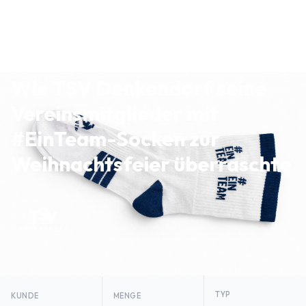
Alle Referenzen
Sportverein
Weihnachtsfeier Giveaway
Wie TSV Denkendorf seine
Vereinsmitglieder mit
#EinTeam-Socken zur
Weihnachtsfeier überraschte
TYP
KUNDE
MENGE