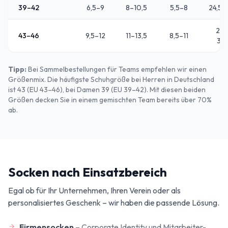
39–42
6,5–9
8–10,5
5,5–8
24,5–
27,
43–46
9,5–12
11–13,5
8,5–11
30
Tipp:
Bei Sammelbestellungen für Teams empfehlen wir einen
Größenmix. Die häufigste Schuhgröße bei Herren in Deutschland
ist 43 (EU 43–46), bei Damen 39 (EU 39–42). Mit diesen beiden
Größen decken Sie in einem gemischten Team bereits über 70%
ab.
Socken nach Einsatzbereich
Egal ob für Ihr Unternehmen, Ihren Verein oder als
personalisiertes Geschenk – wir haben die passende Lösung.
Firmensocken
–
Corporate Identity und Mitarbeiter-