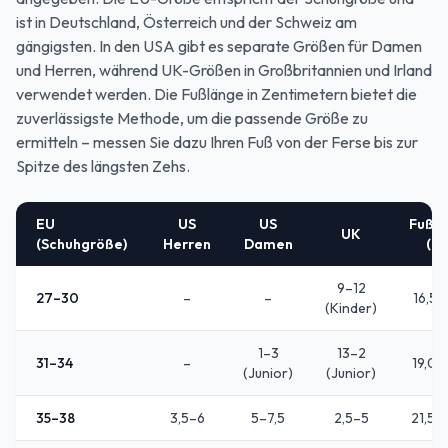
ist in Deutschland, Österreich und der Schweiz am
gängigsten. In den USA gibt es separate Größen für Damen
und Herren, während UK-Größen in Großbritannien und Irland
verwendet werden. Die Fußlänge in Zentimetern bietet die
zuverlässigste Methode, um die passende Größe zu
ermitteln – messen Sie dazu Ihren Fuß von der Ferse bis zur
Spitze des längsten Zehs.
EU
US
US
Fußl
UK
(Schuhgröße)
Herren
Damen
(c
9–12
27–30
–
–
16,5–
(Kinder)
1–3
13–2
31–34
–
19,0–
(Junior)
(Junior)
35–38
3,5–6
5–7,5
2,5–5
21,5–