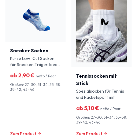
Sneaker Socken
Kurze Low-Cut Socken
für Sneaker-Träger. Ideal
für sommerliche Events
ab
2,90
€
Tennissocken mit
netto / Paar
und modernes Branding.
Stick
Größen:
27–30, 31–34, 35–38,
39–42, 43–46
Spezialsocken für Tennis
und Racketsport mit
Bestickung. Verstärkte
ab
5,10
€
netto / Paar
Polsterung für optimale
Performance.
Größen:
27–30, 31–34, 35–38,
39–42, 43–46
Zum Produkt
Zum Produkt