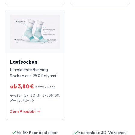
Laufsocken
Ultraleichte Running
Socken aus 95% Polyamid.
Schnelltrocknend und
ab
3,80
€
netto / Paar
perfekt für Firmenläufe,
Marathons und Teams.
Größen:
27–30, 31–34, 35–38,
39–42, 43–46
Zum Produkt
Ab 50 Paar bestellbar
Kostenlose 3D-Vorschau