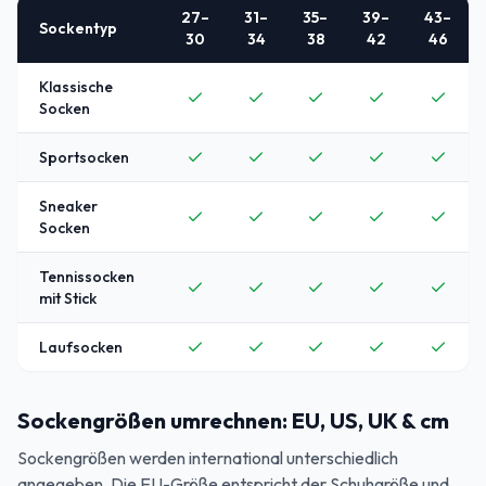
27–
31–
35–
39–
43–
Sockentyp
30
34
38
42
46
Klassische
Socken
Sportsocken
Sneaker
Socken
Tennissocken
mit Stick
Laufsocken
Sockengrößen umrechnen: EU, US, UK & cm
Sockengrößen werden international unterschiedlich
angegeben. Die EU-Größe entspricht der Schuhgröße und