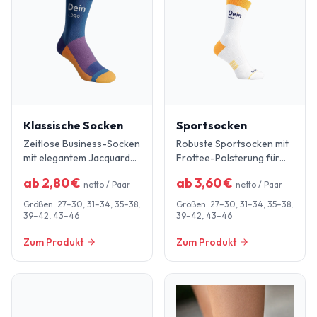
Klassische Socken
Sportsocken
Zeitlose Business-Socken
Robuste Sportsocken mit
mit elegantem Jacquard-
Frottee-Polsterung für
Design. Perfekt für
maximalen Komfort bei
ab
2,80
€
ab
3,60
€
netto / Paar
netto / Paar
Corporate Gifts und
Sport und Outdoor.
professionelle Anlässe.
Größen:
27–30, 31–34, 35–38,
Größen:
27–30, 31–34, 35–38,
39–42, 43–46
39–42, 43–46
Zum Produkt
Zum Produkt